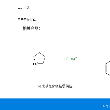
五、用途
用于药物合成。
相关产品：
环戊基氯化镁按需供应
公司