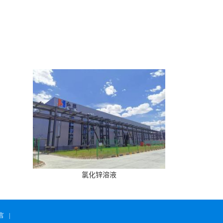
氯化锌溶液
言
|