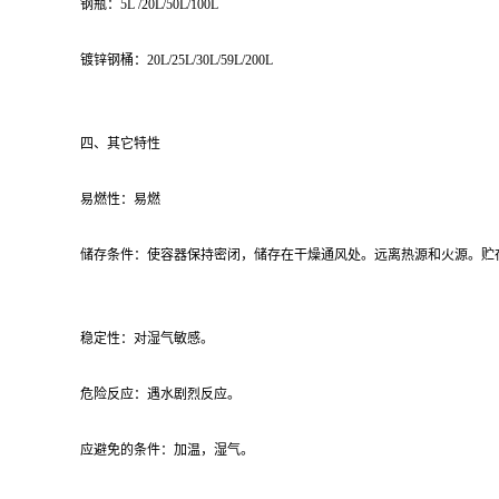
钢瓶：5L /20L/50L/100L
镀锌钢桶：20L/25L/30L/59L/200L
四、其它特性
易燃性：易燃
储存条件：使容器保持密闭，储存在干燥通风处。远离热源和火源。贮
稳定性：对湿气敏感。
危险反应：遇水剧烈反应。
应避免的条件：加温，湿气。