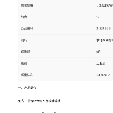
包装规格
1.0M四氢
%
纯度
34509-91-6
CAS编号
别名
萘锂络合物
保质期
6月
级别
工业级
ISO9001:201
质量标准
一、产品简介
别名：萘锂络合物四氢呋喃溶液