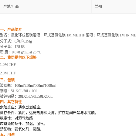
产地/厂商
兰州
一、产品简介
别名
：氯化环戊基镁溶液；环戊基氯化镁
1M METHF 溶液；环戊基氯化镁 1M IN ME
5
9
分子式：
C
H
ClMg
分子量：
128.88
密
度：
0.878 g/mL at 25 °C
二、我司提供以下规格
1.0M THF
2.0M THF
三、包装
玻璃瓶：
100ml/250ml/500ml/1000ml
钢瓶：
5L /20L/50L/100L
镀锌钢桶：
20L/25L/30L/59L/200L
四、其它特性
危险反应：遇水剧烈反应。
储存条件：紧闭，远离热源和火源。贮存期间严禁与水接触。
稳定性：对湿气敏感
应避免的条件：加温，湿气。
禁配物：强氧化剂，强酸。
五、用途