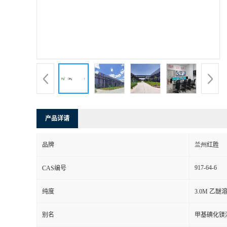
产品详请
品牌
兰州红胜
917-64-6
CAS编号
纯度
3.0M 乙醚
别名
甲基碘化镁