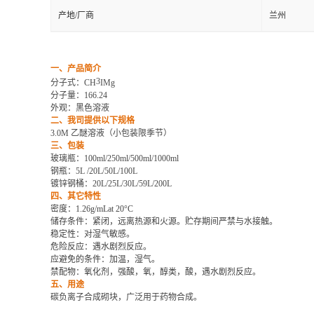
产地/厂商
兰州
一、产品简介
3
分子式：
CH
IMg
分子量：
166.24
外观：黑色溶液
二、我司提供以下规格
3.0M 乙醚溶液（小包装限季节）
三、包装
玻璃瓶：
100ml/250ml/500ml/1000ml
钢瓶：
5L /20L/50L/100L
镀锌钢桶：
20L/25L/30L/59L/200L
四、其它特性
密度：
1.26g/mLat 20°C
储存条件：紧闭，远离热源和火源。贮存期间严禁与水接触。
稳定性：对湿气敏感。
危险反应：遇水剧烈反应。
应避免的条件：加温，湿气。
禁配物：氧化剂，强酸，氧，醇类，酸，遇水剧烈反应。
五、用途
碳负离子合成砌块，广泛用于药物合成。