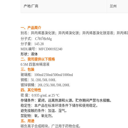
产地/厂商
兰州
一、产品简介
别名：异丙烯基溴化镁；异丙烯溴化镁；异丙烯基溴化镁溶液；异丙烯
3
5
分子式
：
C
H
BrMg
分子量
：
145.28
MDL编号：MFCD00192240
形状：液体
二、我司提供以下规格
0.5M 四氢呋喃溶液
三、包装
玻璃瓶：
100ml/250ml/500ml/1000ml
钢瓶：
5L /20L/50L/100L
镀锌钢桶：
20L/25L/30L/59L/200L
四、其它特性
密
度
：
0.935 g/mL at 25 °C
存储条件：紧闭，远离热源和火源。贮存期间严禁与水接触。
稳定性：本产品在标准环境条件下储存和使用稳定。
避免接触的条件：加温、湿气。
禁配物：氧，氧化剂。
五、用途
碳负离子合成砌块，广泛用于药物合成。