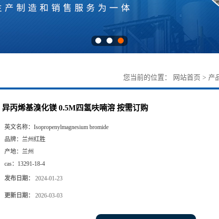
您当前的位置：
网站首页
>
产
异丙烯基溴化镁 0.5M四氢呋喃溶 按需订购
英文名称：
Isopropenylmagnesium bromide
品牌：
兰州红胜
产地：
兰州
cas：
13291-18-4
发布日期：
2024-01-23
更新日期：
2026-03-03