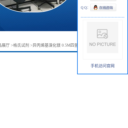
Q Q：
品展厅
>
格氏试剂
>
异丙烯基溴化镁 0.5M四氢呋喃溶 按需订购
手机访问官网