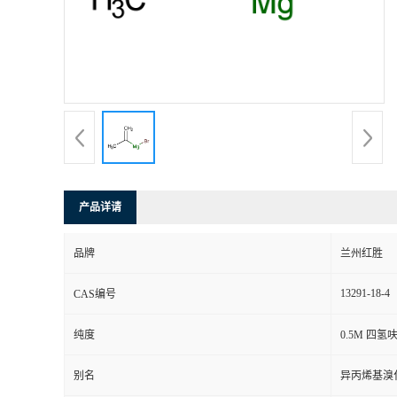
产品详请
品牌
兰州红胜
13291-18-4
CAS编号
纯度
0.5M 四
别名
异丙烯基溴