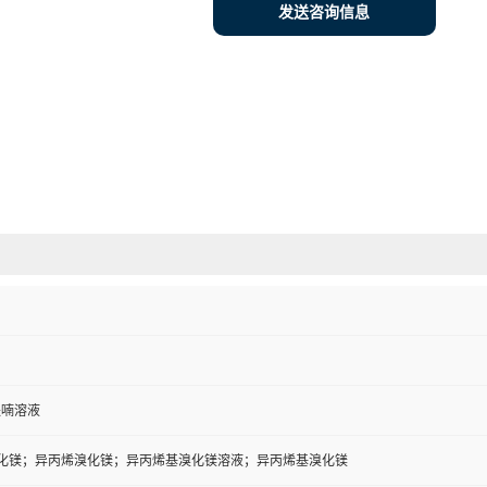
发送咨询信息
氢呋喃溶液
化镁；异丙烯溴化镁；异丙烯基溴化镁溶液；异丙烯基溴化镁