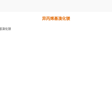
异丙烯基溴化镁
基溴化镁