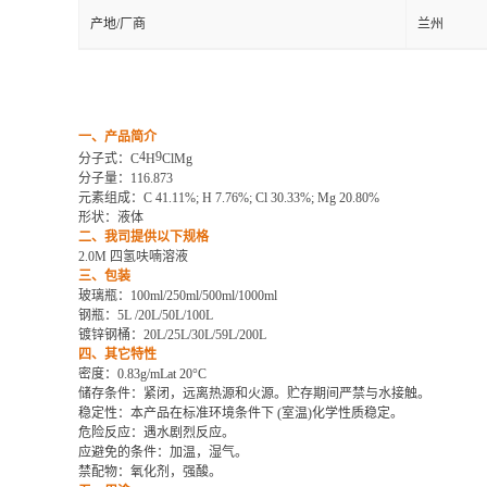
产地/厂商
兰州
一、产品简介
4
9
分子式：
C
H
ClMg
分子量：
116.873
元素组成：
C 41.11%; H 7.76%; Cl 30.33%; Mg 20.80%
形状：液体
二、我司提供以下规格
2.0M 四氢呋喃溶液
三、包装
玻璃瓶：
100ml/250ml/500ml/1000ml
钢瓶：
5L /20L/50L/100L
镀锌钢桶：
20L/25L/30L/59L/200L
四、其它特性
密度：
0.83g/mLat 20°C
储存条件：紧闭，远离热源和火源。贮存期间严禁与水接触。
稳定性：本产品在标准环境条件下
(室温)化学性质稳定。
危险反应：遇水剧烈反应。
应避免的条件：加温，湿气。
禁配物：氧化剂，强酸。