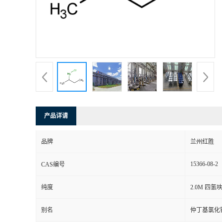
产品详请
品牌
兰州红胜
15366-08-2
CAS编号
纯度
2.0M 四
别名
仲丁基氯化