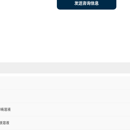
发送咨询信息
氢呋喃溶液
镁溶液