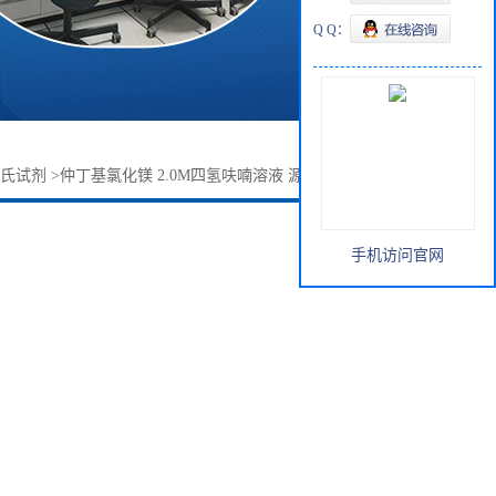
Q Q：
氏试剂
>
仲丁基氯化镁 2.0M四氢呋喃溶液 源头厂家 按需订购
手机访问官网