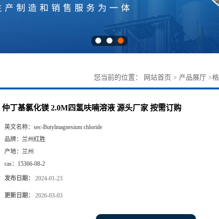
您当前的位置：
网站首页
>
产品展厅
>
格
仲丁基氯化镁 2.0M四氢呋喃溶液 源头厂家 按需订购
英文名称：
sec-Butylmagnesium chloride
品牌：
兰州红胜
产地：
兰州
cas：
15366-08-2
发布日期：
2024-01-23
更新日期：
2026-03-03