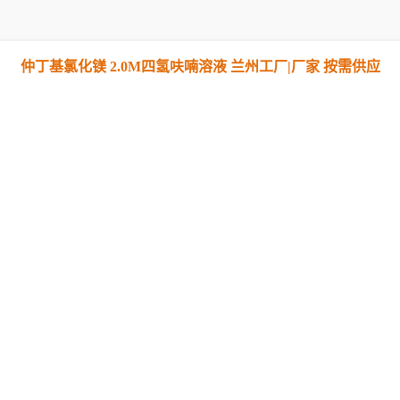
仲丁基氯化镁 2.0M四氢呋喃溶液 兰州工厂|厂家 按需供应