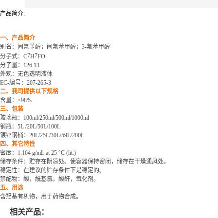
产品简介:
一、产品简介
别名：间氟苄醇；间氟苯甲醇；
3-氟苯甲醇
7
7
分子式：
C
H
FO
分子量：
126.13
外观：无色透明液体
EC-编号：207-265-3
二、我司提供以下规格
含量：
≥98%
三、包装
玻璃瓶：
100ml/250ml/500ml/1000ml
钢瓶：
5L /20L/50L/100L
镀锌钢桶：
20L/25L/30L/59L/200L
四、其它特性
密度：
1.164 g/mL at 25 °C (lit.)
储存条件：贮存在阴凉处。使容器保持密闭，储存在干燥通风处。
稳定性：在建议的贮存条件下是稳定的。
禁配物：酸，酰基氯，酸酐，氧化剂。
五、用途
含羟基有机物，用于药物合成。
相关产品：