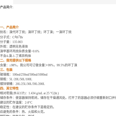
产品简介:
一、产品简介
别名：溴代环丁烷；溴环丁烷；环丁溴；一溴环丁烷
4
7
分子式：
C
H
Br
分子量：
135.003
外观：透明无色液体
溴甲基环丙烷杂质含量
<0.6%
不含
4-溴-1-丁烯异构体
二、我司提供以下规格
含量：
≥98%，我公司可订做含量
＞
99%
，
99.5%的环丁溴
三、包装
玻璃瓶：
100ml/250ml/500ml/1000ml
钢瓶：
5L /20L/50L/100L
镀锌钢桶：
20L/25L/30L/59L/200L
四、其它特性
相对密度
(水以1计)：1.434 g/mL at 25 °C(lit.)
储存条件：使容器保持密闭，储存在干燥通风处。打开了的容器必须仔细重新封口并
建议的贮存温度
：
2-8°C
稳定性：在建议的贮存条件下是稳定的。
应避免的条件：热、火焰和火花。