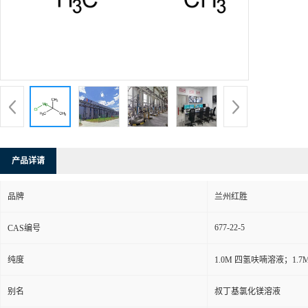
产品详请
品牌
兰州红胜
677-22-5
CAS编号
纯度
1.0M 四氢呋喃溶液；1.
别名
叔丁基氯化镁溶液