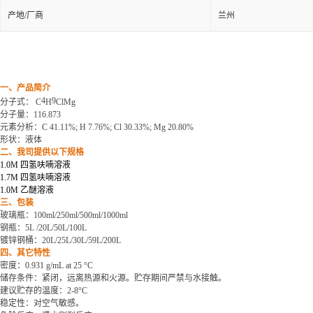
产地/厂商
兰州
一、产品简介
4
9
分子式：
C
H
ClMg
分子量：
116.873
元素分析：
C 41.11%; H 7.76%; Cl 30.33%; Mg 20.80%
形状：液体
二、我司提供以下规格
1.0M 四氢呋喃溶液
1.7M 四氢呋喃溶液
1.0M 乙醚溶液
三、包装
玻璃瓶：
100ml/250ml/500ml/1000ml
钢瓶：
5L /20L/50L/100L
镀锌钢桶：
20L/25L/30L/59L/200L
四、
其它特性
密度：
0.931 g/mL at 25 °C
储存条件：紧闭，远离热源和火源。贮存期间严禁与水接触。
建议贮存的温度
：
2-8°C
稳定性：对空气敏感。