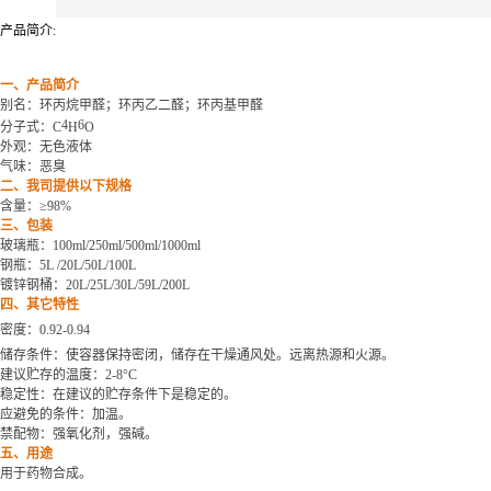
产品简介:
一、产品简介
别名：环丙烷甲醛；环丙乙二醛；环丙基甲醛
4
6
分子式：
C
H
O
外观
：无色液体
气味：恶臭
二、我司提供以下规格
含量：
≥98%
三、包装
玻璃瓶：
100ml/250ml/500ml/1000ml
钢瓶：
5L /20L/50L/100L
镀锌钢桶：
20L/25L/30L/59L/200L
四、其它特性
密度：
0.92-0.94
储存条件：使容器保持密闭，储存在干燥通风处。远离热源和火源。
建议贮存的温度
：
2-8°C
稳定性：在建议的贮存条件下是稳定的。
应避免的条件：加温。
禁配物：强氧化剂，强碱。
五、用途
用于药物合成。