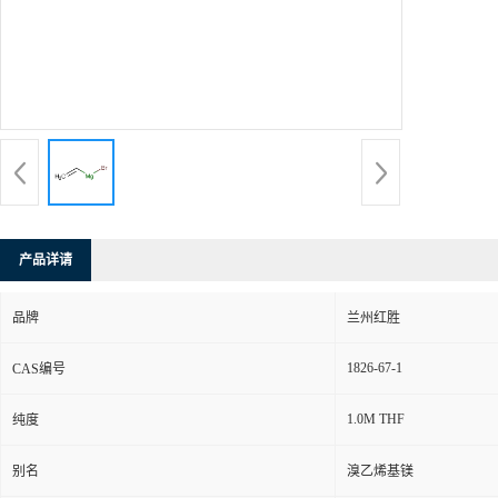
产品详请
品牌
兰州红胜
1826-67-1
CAS编号
1.0M THF
纯度
别名
溴乙烯基镁