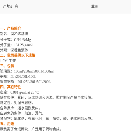
产地/厂商
兰州
一、产品简介
别名：溴乙烯基镁
2
3
分子式
：
C
H
BrMg
分子量
：
131.25 g/mol
外观：深橙色液体
二、我司提供以下规格
1.0M THF
三、包装
玻璃瓶：
100ml/250ml/500ml/1000ml
钢瓶：
5L /20L/50L/100L
镀锌钢桶：
20L/25L/30L/59L/200L
四、其它特性
密度：
0.981 g/mL at 25 °C
储存条件：紧闭，远离热源和火源。贮存期间严禁与水接触。
稳定性：对湿气敏感。
危险反应：遇水剧烈反应。
应避免的条件：加温，湿气。
禁配物：氧化剂，强氧化剂，氧，醇类，酸，遇水剧烈反应。
五、用途
碳负离子合成砌块，广泛用于药物合成。