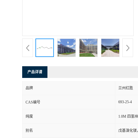
产品详请
品牌
兰州红胜
693-25-4
CAS编号
纯度
1.0M 四
别名
戊基溴化镁