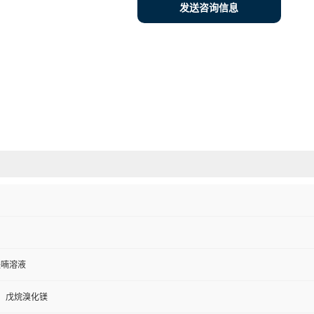
发送咨询信息
氢呋喃溶液
，戊烷溴化镁