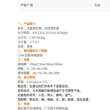
产地/厂商
兰州
一、产品简介
别名：戊基溴化镁，戊烷溴化镁
分子结构：
H3CCH2CH2CH2CH2MgBr
5
11
分子式：
C
H
BrMg
分子量：
175.351
形状：液体
二、我司提供以下规格
1.0M 四氢呋喃溶液
三、包装
玻璃瓶：
100ml/250ml/500ml/1000ml
钢瓶：
5L /20L/50L/100L
镀锌钢桶：
20L/25L/30L/59L/200L
四、其它特性
密度：
0.947g/mLat 25°C
稳定性：在建议的贮存条件下是稳定的。
危险反应：与水接触可能燃烧或产生可燃性气体。
应避免的条件：火花，明火，静电，湿气。
禁配物：氧化剂，酸，强碱，水，醇，胺类，卤化金属。
五、用途
碳负离子合成砌块，广泛用于药物合成。