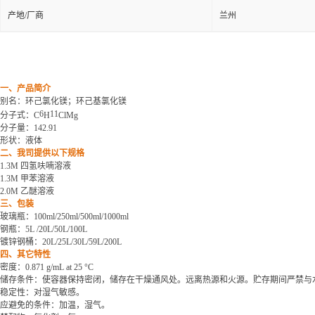
产地/厂商
兰州
一、产品简介
别名
：环己氯化镁；环己基氯化镁
6
11
分子式：
C
H
ClMg
分子量：
142.91
形状：液体
二、我司提供以下规格
1.3M 四氢呋喃溶液
1.3M 甲苯溶液
2.0M 乙醚溶液
三、包装
玻璃瓶：
100ml/250ml/500ml/1000ml
钢瓶：
5L /20L/50L/100L
镀锌钢桶：
20L/25L/30L/59L/200L
四、其它特性
密度：
0.871 g/mL at 25 °C
储存条件：使容器保持密闭，储存在干燥通风处。远离热源和火源。贮存期间严禁与
稳定性：对湿气敏感。
应避免的条件：加温，湿气。