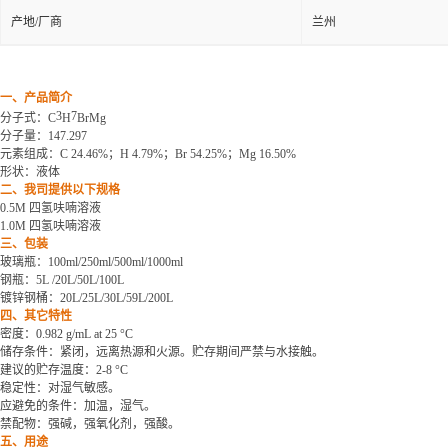
产地/厂商
兰州
一、产品简介
3
7
分子式
：
C
H
BrMg
分子量
：
147.297
元素组成
：
C 24.46%
；
H 4.79%
；
Br 54.25%
；
Mg 16.50%
形状：液体
二、我司提供以下规格
0.5M 四氢呋喃溶液
1.0M 四氢呋喃溶液
三、包装
玻璃瓶：
100ml/250ml/500ml/1000ml
钢瓶：
5L /20L/50L/100L
镀锌钢桶：
20L/25L/30L/59L/200L
四、其它特性
密度：
0.982 g/mL at 25 °C
储存条件：紧闭，远离热源和火源。贮存期间严禁与水接触。
建议的贮存温度：
2-8 °C
稳定性：对湿气敏感。
应避免的条件：加温，湿气。
禁配物：强碱，强氧化剂，强酸。
五、用途