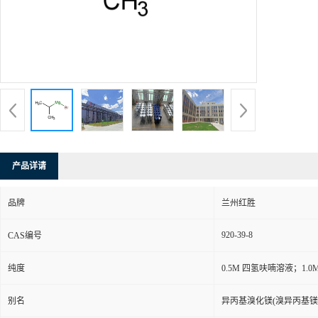
产品详请
品牌
兰州红胜
920-39-8
CAS编号
纯度
0.5M 四氢呋喃溶液；1.
别名
异丙基溴化镁(溴异丙基镁