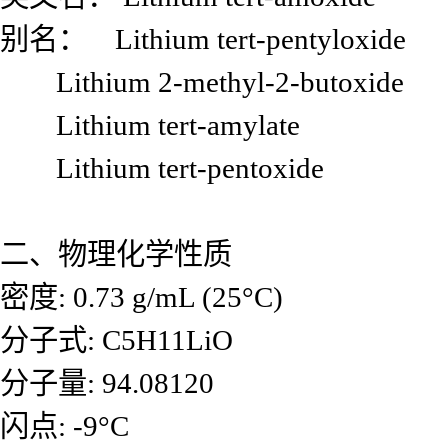
别名： Lithium tert-pentyloxide
Lithium 2-methyl-2-butoxide
Lithium tert-amylate
Lithium tert-pentoxide
二、物理化学性质
密度: 0.73 g/mL (25°C)
分子式: C5H11LiO
分子量: 94.08120
闪点: -9°C