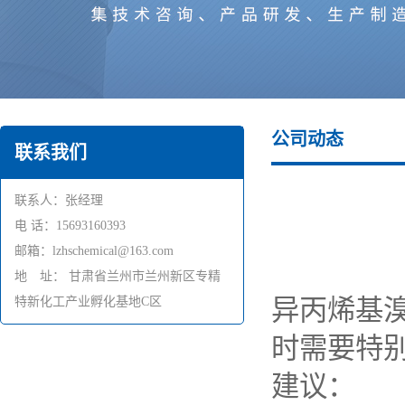
公司动态
联系我们
联系人：张经理
电 话：15693160393
邮箱：lzhschemical@163.com
地 址： 甘肃省兰州市兰州新区专精
特新化工产业孵化基地C区
异丙烯基
时需要特
建议：