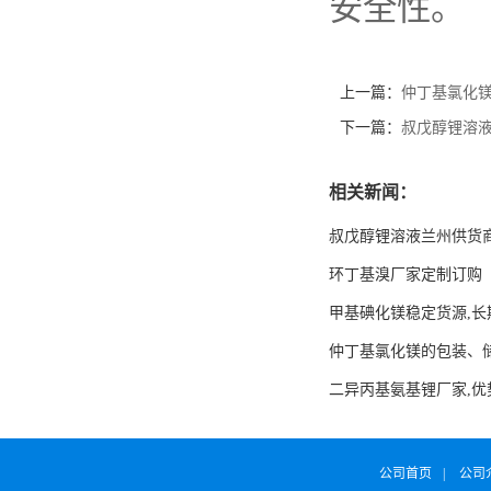
安全性。
上一篇：
仲丁基氯化
下一篇：
叔戊醇锂溶液
相关新闻：
叔戊醇锂溶液兰州供货
环丁基溴厂家定制订购
甲基碘化镁稳定货源,长
仲丁基氯化镁的包装、
二异丙基氨基锂厂家,优
公司首页
|
公司