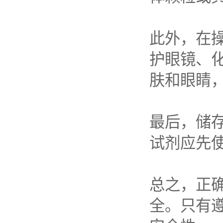
此外，在
护眼镜、
肤和眼睛
最后，储
试剂应先
总之，正
全。只有